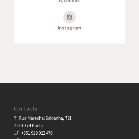
Facebook
Instagram
Contacts
Rua Marechal Saldanha, 721
4150-374 Porto
+351 919 022 478