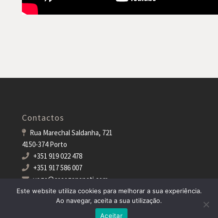
Contactos
Rua Marechal Saldanha, 721
4150-374 Porto
+351 919 022 478
+351 917 586 007
yoga@casaganapati.com
Este website utiliza cookies para melhorar a sua experiência.
Ao navegar, aceita a sua utilização.
Aceitar
Casa Ganapati
- 2024 | Designed by
MDigital Agency