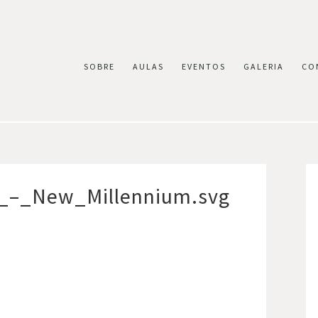
SOBRE
AULAS
EVENTOS
GALERIA
CO
t_–_New_Millennium.svg