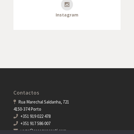
Instagram
Contactos
Rua Marechal Saldanha, 721
4150-374 Porto
+351 919 022 478
+351 917 586 007
yoga@casaganapati.com