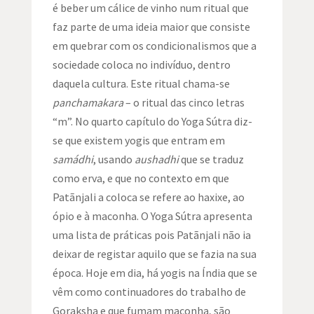
é beber um cálice de vinho num ritual que
faz parte de uma ideia maior que consiste
em quebrar com os condicionalismos que a
sociedade coloca no indivíduo, dentro
daquela cultura. Este ritual chama-se
panchamakara
– o ritual das cinco letras
“m”. No quarto capítulo do Yoga Sútra diz-
se que existem yogis que entram em
samádhi
, usando
aushadhi
que se traduz
como erva, e que no contexto em que
Patãnjali a coloca se refere ao haxixe, ao
ópio e à maconha. O Yoga Sútra apresenta
uma lista de práticas pois Patãnjali não ia
deixar de registar aquilo que se fazia na sua
época. Hoje em dia, há yogis na Índia que se
vêm como continuadores do trabalho de
Goraksha e que fumam maconha, são