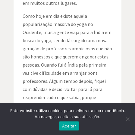
em muitos outros lugares.
Como hoje em dia existe aquela
popularização massiva do yoga no
Ocidente, muita gente viaja para a Índia em
busca do yoga, tendo lá surgido uma nova
geração de professores ambiciosos que não
são honestos e que querem enganar estas
pessoas. Quando fui à Índia pela primeira
vez tive dificuldade em arranjar bons
professores. Algum tempo depois, fiquei
com dúvidas e decidi voltar para lá para
reaprender tudo o que sabia, porque
algumas coisas percebia que estavam
Este website utiliza cookies para melhorar a sua experiência.
equivocadas, para me reprogramar com
Ao navegar, aceita a sua utilização.
alguém que me corrigisse tudo. No primeiro
Aceitar
dia encontrei logo aquele que seria o meu