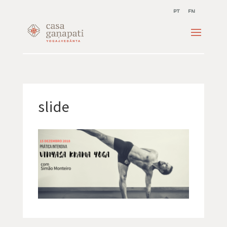
PT
EN
slide