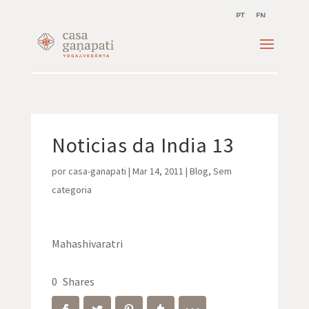
PT
EN
Noticias da India 13
por
casa-ganapati
|
Mar 14, 2011
|
Blog
,
Sem
categoria
Mahashivaratri
0
Shares