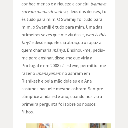
conhecimento e a riqueza e conclui
tvameva
sarvam mama devadeva
, deus dos deuses, tu
és tudo para mim. O Swamiji foi tudo para
mim, o Swamiji é tudo para mim. Uma das
primeiras vezes que me viu disse,
who is this
boy?
e desde aquele dia abraçou o rapaz a
quem chamaria
mānya
. Ensinou-me, pediu-
me para ensinar, disse-me que viria a
Portugal e em 2008 cá esteve, permitiu–me
fazer o
upanayanam
no ashram em
Rishikesh e pela mão dele eu e a Ana
casámos naquele mesmo ashram. Sempre
cúmplice ainda este ano, quando nos viu a
primeira pergunta foi sobre os nossos
filhos.