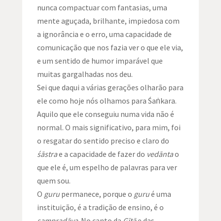
nunca compactuar com fantasias, uma
mente aguçada, brilhante, impiedosa com
a ignorância e o erro, uma capacidade de
comunicação que nos fazia ver o que ele via,
e um sentido de humor imparável que
muitas gargalhadas nos deu.
Sei que daqui a várias gerações olharão para
ele como hoje nós olhamos para Śaṅkara.
Aquilo que ele conseguiu numa vida não é
normal. O mais significativo, para mim, foi
o resgatar do sentido preciso e claro do
śāstra
e a capacidade de fazer do
vedānta
o
que ele é, um espelho de palavras para ver
quem sou.
O
guru
permanece, porque o
guru
é uma
instituição, é a tradição de ensino, é o
sampradāya
. No canto da
Gītā
e das